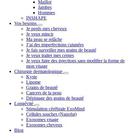
Maillot
Jambes
Hommes
INSHAPE
Vos besoins
Je perds mes cheveux
Je veux mincir
Ma peau se relâche
J’ai des imperfections cutanées
Je fais surveiller mes grains de beauté
Je veux traiter mes cernes
Je veux faire des injections sans modifier la forme de
mon visage
Chirurgie dermatologique
Kyste
Lipome
Grains de beauté
Cancers de la peau
Dépistage des grains de beauté
Longévité
Stimulation cérébrale ExoMind
Cellules souches (Nanofat)
Exosomes visage
Exosomes cheveux
Blog