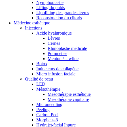
Nymphoplastie
Lifting du pubis
Lipofilling des grandes lèvres
Reconstruction du clitoris
Médecine esthétique
Injections
Acide hyaluronique
Lèvres
Cernes
Rhinoplastie médicale
Pommettes
Menton / Jawline
Botox
Inducteurs de collagène
Micro infusion faciale
Qualité de peau
LED
Mésothérapie
Mésothérapie esthétique
Mésothérapie capillaire
Microneedling
Peeling
Carbon Peel
Morpheus 8
Hydrajet-facial Inpure