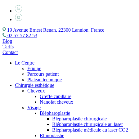
19 Avenue Ernest Renan, 22300 Lannion, France
02 57 57 82 53
Blog
Tarifs
Contact
Le Centre
Équipe
Parcours patient
Plateau technique
Chirurgie esthétique
Cheveux
Greffe capillaire
Nanofat cheveux
Visage
Blépharoplastie
Blépharoplastie chirurgicale
Blépharoplastie chirurgicale au laser
Blépharoplastie médicale au laser CO2
Rhinoplastie