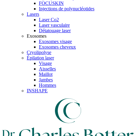
FOCUSKIN
Injections de polynucléotides
Lasers
Laser Co2
Laser vasculaire
Détatouage laser
Exosomes
Exosomes visage
Exosomes cheveux
Cryolipolyse
Épilation laser
Visage
Aisselles
Maillot
Jambes
Hommes
INSHAPE