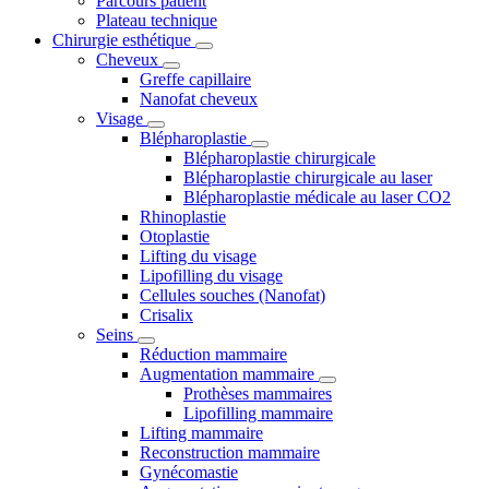
Parcours patient
Plateau technique
Chirurgie esthétique
Cheveux
Greffe capillaire
Nanofat cheveux
Visage
Blépharoplastie
Blépharoplastie chirurgicale
Blépharoplastie chirurgicale au laser
Blépharoplastie médicale au laser CO2
Rhinoplastie
Otoplastie
Lifting du visage
Lipofilling du visage
Cellules souches (Nanofat)
Crisalix
Seins
Réduction mammaire
Augmentation mammaire
Prothèses mammaires
Lipofilling mammaire
Lifting mammaire
Reconstruction mammaire
Gynécomastie