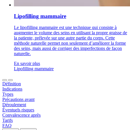
Lipofilling mammaire
Le lipofilling mammaire est une technique qui consiste à
augmenter le volume des seins en utilisant la propre graisse de
la patiente, prélevée sur une autre partie du corps. Cette
méthode naturelle permet non seulement d’améliorer la forme
des seins, mais aussi de corriger des imperfections de façon
naturelle.
En savoir plus
Lipofilling mammaire
Définition
Indications
Types
Précautions avant
Déroulement
Éventuels risques
Convalescence après
Tarifs
FAQ