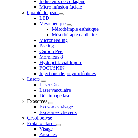
Inducteurs de collagène
Micro infusion faciale
Qualité de peau
LED
Mésothérapie
Mésothérapie esthétique
Mésothérapie capillaire
Microneedling
Peeling
Carbon Peel
Morpheus 8
Hydrajet-facial Inpure
FOCUSKIN
Injections de polynucléotides
Lasers
Laser Co2
Laser vasculaire
Détatouage laser
Exosomes
Exosomes visage
Exosomes cheveux
Cryolipolyse
Épilation laser
Visage
Aisselles