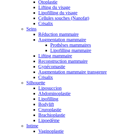
Otoplastie
Lifting du visage
Lipofilling du visage
Cellules souches (Nanofat)
Crisalix
Seins
Réduction mammaire
Augmentation mammaire
Prothèses mammaires
Lipofilling mammaire
Lifting mammaire
Reconstruction mammaire
Gynécomastie
Augmentation mammaire transgenre
Crisalix
Silhouette
Liposuccion
Abdominoplastie
Lipofilling
Bodylift
Cruroplastie
Brachioplastie
Lipoedème
Intime
Vaginoplastie