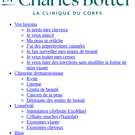
Vos besoins
Je perds mes cheveux
Je veux mincir
Ma peau se relâche
J’ai des imperfections cutanées
Je fais surveiller mes grains de beauté
Je veux traiter mes cernes
Je veux faire des injections sans modifier la forme de
mon visage
Chirurgie dermatologique
Kyste
Lipome
Grains de beauté
Cancers de la peau
Dépistage des grains de beauté
Longévité
Stimulation cérébrale ExoMind
Cellules souches (Nanofat)
Exosomes visage
Exosomes cheveux
Blog