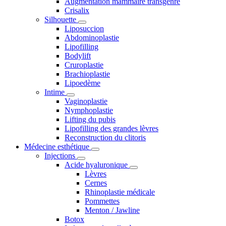
Augmentation mammaire transgenre
Crisalix
Silhouette
Liposuccion
Abdominoplastie
Lipofilling
Bodylift
Cruroplastie
Brachioplastie
Lipoedème
Intime
Vaginoplastie
Nymphoplastie
Lifting du pubis
Lipofilling des grandes lèvres
Reconstruction du clitoris
Médecine esthétique
Injections
Acide hyaluronique
Lèvres
Cernes
Rhinoplastie médicale
Pommettes
Menton / Jawline
Botox