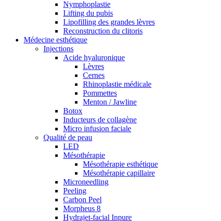
Nymphoplastie
Lifting du pubis
Lipofilling des grandes lèvres
Reconstruction du clitoris
Médecine esthétique
Injections
Acide hyaluronique
Lèvres
Cernes
Rhinoplastie médicale
Pommettes
Menton / Jawline
Botox
Inducteurs de collagène
Micro infusion faciale
Qualité de peau
LED
Mésothérapie
Mésothérapie esthétique
Mésothérapie capillaire
Microneedling
Peeling
Carbon Peel
Morpheus 8
Hydrajet-facial Inpure