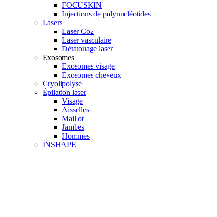
FOCUSKIN
Injections de polynucléotides
Lasers
Laser Co2
Laser vasculaire
Détatouage laser
Exosomes
Exosomes visage
Exosomes cheveux
Cryolipolyse
Épilation laser
Visage
Aisselles
Maillot
Jambes
Hommes
INSHAPE