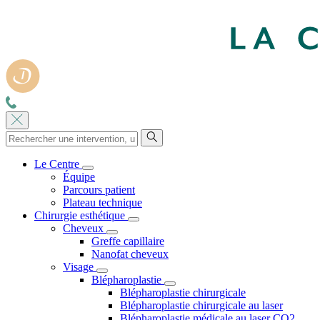
Le Centre
Équipe
Parcours patient
Plateau technique
Chirurgie esthétique
Cheveux
Greffe capillaire
Nanofat cheveux
Visage
Blépharoplastie
Blépharoplastie chirurgicale
Blépharoplastie chirurgicale au laser
Blépharoplastie médicale au laser CO2