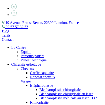
19 Avenue Ernest Renan, 22300 Lannion, France
02 57 57 82 53
Blog
Tarifs
Contact
Le Centre
Équipe
Parcours patient
Plateau technique
Chirurgie esthétique
Cheveux
Greffe capillaire
Nanofat cheveux
Visage
Blépharoplastie
Blépharoplastie chirurgicale
Blépharoplastie chirurgicale au laser
Blépharoplastie médicale au laser CO2
Rhinoplastie