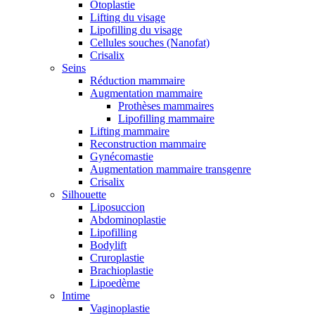
Otoplastie
Lifting du visage
Lipofilling du visage
Cellules souches (Nanofat)
Crisalix
Seins
Réduction mammaire
Augmentation mammaire
Prothèses mammaires
Lipofilling mammaire
Lifting mammaire
Reconstruction mammaire
Gynécomastie
Augmentation mammaire transgenre
Crisalix
Silhouette
Liposuccion
Abdominoplastie
Lipofilling
Bodylift
Cruroplastie
Brachioplastie
Lipoedème
Intime
Vaginoplastie