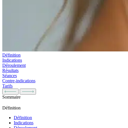
Définition
Indications
Déroulement
Résultats
Séances
Contre-indications
Tarifs
Sommaire
Définition
Définition
Indications
Déroulement