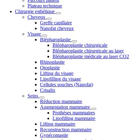
Parcours patient
Plateau technique
Chirurgie esthétique
Cheveux
Greffe capillaire
Nanofat cheveux
Visage
Blépharoplastie
Blépharoplastie chirurgicale
Blépharoplastie chirurgicale au laser
Blépharoplastie médicale au laser CO2
Rhinoplastie
Otoplastie
Lifting du visage
Lipofilling du visage
Cellules souches (Nanofat)
Crisalix
Seins
Réduction mammaire
Augmentation mammaire
Prothèses mammaires
Lipofilling mammaire
Lifting mammaire
Reconstruction mammaire
Gynécomastie