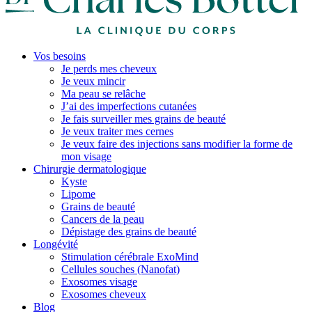
Vos besoins
Je perds mes cheveux
Je veux mincir
Ma peau se relâche
J’ai des imperfections cutanées
Je fais surveiller mes grains de beauté
Je veux traiter mes cernes
Je veux faire des injections sans modifier la forme de
mon visage
Chirurgie dermatologique
Kyste
Lipome
Grains de beauté
Cancers de la peau
Dépistage des grains de beauté
Longévité
Stimulation cérébrale ExoMind
Cellules souches (Nanofat)
Exosomes visage
Exosomes cheveux
Blog