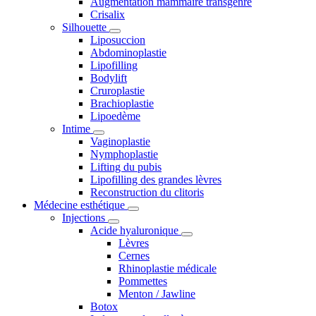
Augmentation mammaire transgenre
Crisalix
Silhouette
Liposuccion
Abdominoplastie
Lipofilling
Bodylift
Cruroplastie
Brachioplastie
Lipoedème
Intime
Vaginoplastie
Nymphoplastie
Lifting du pubis
Lipofilling des grandes lèvres
Reconstruction du clitoris
Médecine esthétique
Injections
Acide hyaluronique
Lèvres
Cernes
Rhinoplastie médicale
Pommettes
Menton / Jawline
Botox