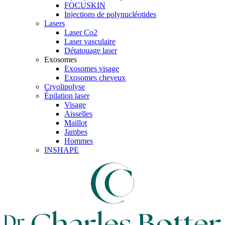
FOCUSKIN
Injections de polynucléotides
Lasers
Laser Co2
Laser vasculaire
Détatouage laser
Exosomes
Exosomes visage
Exosomes cheveux
Cryolipolyse
Épilation laser
Visage
Aisselles
Maillot
Jambes
Hommes
INSHAPE