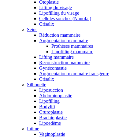
Otoplastie
Lifting du visage
Lipofilling du visage
Cellules souches (Nanofat)
Crisalix
Seins
Réduction mammaire
Augmentation mammaire
Prothèses mammaires
Lipofilling mammaire
Lifting mammaire
Reconstruction mammaire
Gynécomastie
Augmentation mammaire transgenre
Crisalix
Silhouette
Liposuccion
Abdominoplastie
Lipofilling
Bodylift
Cruroplastie
Brachioplastie
Lipoedème
Intime
Vaginoplastie