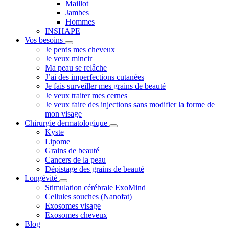
Maillot
Jambes
Hommes
INSHAPE
Vos besoins
Je perds mes cheveux
Je veux mincir
Ma peau se relâche
J’ai des imperfections cutanées
Je fais surveiller mes grains de beauté
Je veux traiter mes cernes
Je veux faire des injections sans modifier la forme de
mon visage
Chirurgie dermatologique
Kyste
Lipome
Grains de beauté
Cancers de la peau
Dépistage des grains de beauté
Longévité
Stimulation cérébrale ExoMind
Cellules souches (Nanofat)
Exosomes visage
Exosomes cheveux
Blog