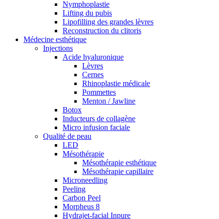
Nymphoplastie
Lifting du pubis
Lipofilling des grandes lèvres
Reconstruction du clitoris
Médecine esthétique
Injections
Acide hyaluronique
Lèvres
Cernes
Rhinoplastie médicale
Pommettes
Menton / Jawline
Botox
Inducteurs de collagène
Micro infusion faciale
Qualité de peau
LED
Mésothérapie
Mésothérapie esthétique
Mésothérapie capillaire
Microneedling
Peeling
Carbon Peel
Morpheus 8
Hydrajet-facial Inpure