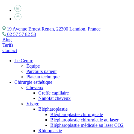
19 Avenue Ernest Renan, 22300 Lannion, France
02 57 57 82 53
Blog
Tarifs
Contact
Le Centre
Équipe
Parcours patient
Plateau technique
Chirurgie esthétique
Cheveux
Greffe capillaire
Nanofat cheveux
Visage
Blépharoplastie
Blépharoplastie chirurgicale
Blépharoplastie chirurgicale au laser
Blépharoplastie médicale au laser CO2
Rhinoplastie