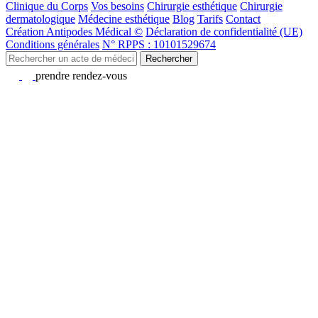
Clinique du Corps
Vos besoins
Chirurgie esthétique
Chirurgie
dermatologique
Médecine esthétique
Blog
Tarifs
Contact
Création Antipodes Médical ©
Déclaration de confidentialité (UE)
Conditions générales
N° RPPS : 10101529674
Rechercher
prendre rendez-vous