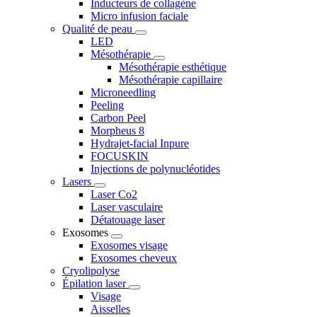
Inducteurs de collagène
Micro infusion faciale
Qualité de peau
LED
Mésothérapie
Mésothérapie esthétique
Mésothérapie capillaire
Microneedling
Peeling
Carbon Peel
Morpheus 8
Hydrajet-facial Inpure
FOCUSKIN
Injections de polynucléotides
Lasers
Laser Co2
Laser vasculaire
Détatouage laser
Exosomes
Exosomes visage
Exosomes cheveux
Cryolipolyse
Épilation laser
Visage
Aisselles