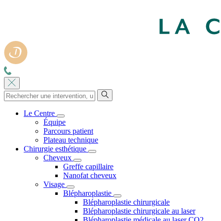
Le Centre
Équipe
Parcours patient
Plateau technique
Chirurgie esthétique
Cheveux
Greffe capillaire
Nanofat cheveux
Visage
Blépharoplastie
Blépharoplastie chirurgicale
Blépharoplastie chirurgicale au laser
Blépharoplastie médicale au laser CO2