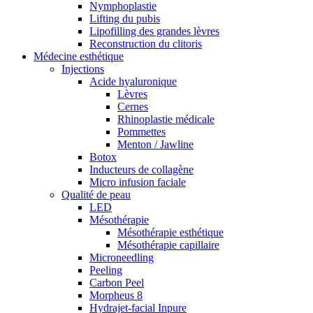
Nymphoplastie
Lifting du pubis
Lipofilling des grandes lèvres
Reconstruction du clitoris
Médecine esthétique
Injections
Acide hyaluronique
Lèvres
Cernes
Rhinoplastie médicale
Pommettes
Menton / Jawline
Botox
Inducteurs de collagène
Micro infusion faciale
Qualité de peau
LED
Mésothérapie
Mésothérapie esthétique
Mésothérapie capillaire
Microneedling
Peeling
Carbon Peel
Morpheus 8
Hydrajet-facial Inpure