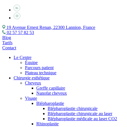
19 Avenue Ernest Renan, 22300 Lannion, France
02 57 57 82 53
Blog
Tarifs
Contact
Le Centre
Équipe
Parcours patient
Plateau technique
Chirurgie esthétique
Cheveux
Greffe capillaire
Nanofat cheveux
Visage
Blépharoplastie
Blépharoplastie chirurgicale
Blépharoplastie chirurgicale au laser
Blépharoplastie médicale au laser CO2
Rhinoplastie