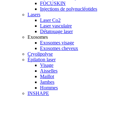
FOCUSKIN
Injections de polynucléotides
Lasers
Laser Co2
Laser vasculaire
Détatouage laser
Exosomes
Exosomes visage
Exosomes cheveux
Cryolipolyse
Épilation laser
Visage
Aisselles
Maillot
Jambes
Hommes
INSHAPE