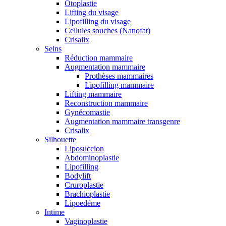
Otoplastie
Lifting du visage
Lipofilling du visage
Cellules souches (Nanofat)
Crisalix
Seins
Réduction mammaire
Augmentation mammaire
Prothèses mammaires
Lipofilling mammaire
Lifting mammaire
Reconstruction mammaire
Gynécomastie
Augmentation mammaire transgenre
Crisalix
Silhouette
Liposuccion
Abdominoplastie
Lipofilling
Bodylift
Cruroplastie
Brachioplastie
Lipoedème
Intime
Vaginoplastie