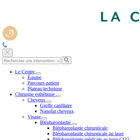
Le Centre
Équipe
Parcours patient
Plateau technique
Chirurgie esthétique
Cheveux
Greffe capillaire
Nanofat cheveux
Visage
Blépharoplastie
Blépharoplastie chirurgicale
Blépharoplastie chirurgicale au laser
Blépharoplastie médicale au laser CO2