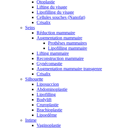
Otoplastie
Lifting du visage
Lipofilling du visage
Cellules souches (Nanofat)
Crisalix
Seins
Réduction mammaire
Augmentation mammaire
Prothèses mammaires
Lipofilling mammaire
Lifting mammaire
Reconstruction mammaire
Gynécomastie
Augmentation mammaire transgenre
Crisalix
Silhouette
Liposuccion
Abdominoplastie
Lipofilling
Bodylift
Cruroplastie
Brachioplastie
Lipoedème
Intime
Vaginoplastie