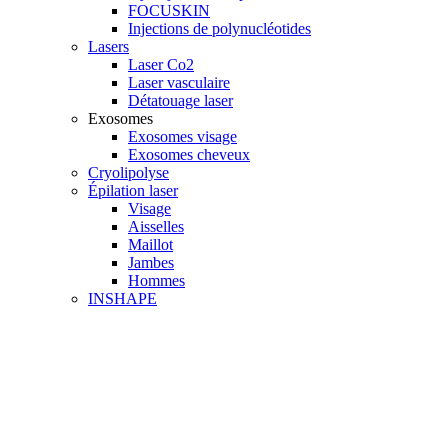
FOCUSKIN
Injections de polynucléotides
Lasers
Laser Co2
Laser vasculaire
Détatouage laser
Exosomes
Exosomes visage
Exosomes cheveux
Cryolipolyse
Épilation laser
Visage
Aisselles
Maillot
Jambes
Hommes
INSHAPE