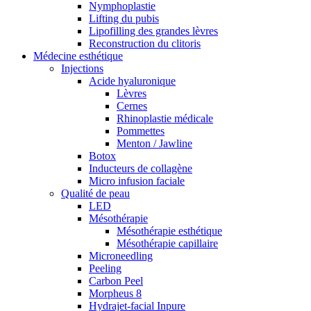
Nymphoplastie
Lifting du pubis
Lipofilling des grandes lèvres
Reconstruction du clitoris
Médecine esthétique
Injections
Acide hyaluronique
Lèvres
Cernes
Rhinoplastie médicale
Pommettes
Menton / Jawline
Botox
Inducteurs de collagène
Micro infusion faciale
Qualité de peau
LED
Mésothérapie
Mésothérapie esthétique
Mésothérapie capillaire
Microneedling
Peeling
Carbon Peel
Morpheus 8
Hydrajet-facial Inpure