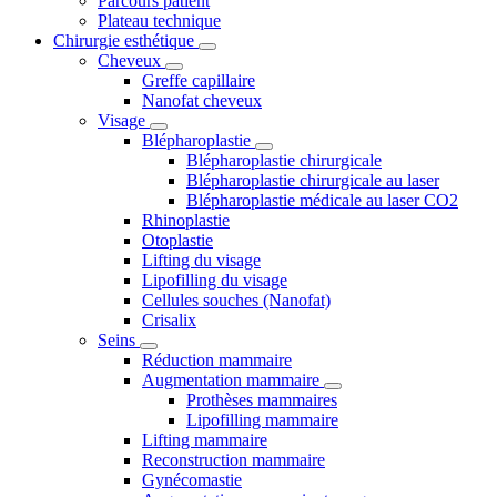
Parcours patient
Plateau technique
Chirurgie esthétique
Cheveux
Greffe capillaire
Nanofat cheveux
Visage
Blépharoplastie
Blépharoplastie chirurgicale
Blépharoplastie chirurgicale au laser
Blépharoplastie médicale au laser CO2
Rhinoplastie
Otoplastie
Lifting du visage
Lipofilling du visage
Cellules souches (Nanofat)
Crisalix
Seins
Réduction mammaire
Augmentation mammaire
Prothèses mammaires
Lipofilling mammaire
Lifting mammaire
Reconstruction mammaire
Gynécomastie