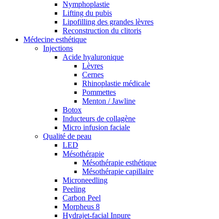
Nymphoplastie
Lifting du pubis
Lipofilling des grandes lèvres
Reconstruction du clitoris
Médecine esthétique
Injections
Acide hyaluronique
Lèvres
Cernes
Rhinoplastie médicale
Pommettes
Menton / Jawline
Botox
Inducteurs de collagène
Micro infusion faciale
Qualité de peau
LED
Mésothérapie
Mésothérapie esthétique
Mésothérapie capillaire
Microneedling
Peeling
Carbon Peel
Morpheus 8
Hydrajet-facial Inpure