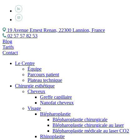
19 Avenue Ernest Renan, 22300 Lannion, France
02 57 57 82 53
Blog
Tarifs
Contact
Le Centre
Équipe
Parcours patient
Plateau technique
Chirurgie esthétique
Cheveux
Greffe capillaire
Nanofat cheveux
Visage
Blépharoplastie
Blépharoplastie chirurgicale
Blépharoplastie chirurgicale au laser
Blépharoplastie médicale au laser CO2
Rhinoplastie