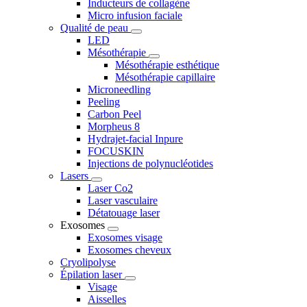
Inducteurs de collagène
Micro infusion faciale
Qualité de peau
LED
Mésothérapie
Mésothérapie esthétique
Mésothérapie capillaire
Microneedling
Peeling
Carbon Peel
Morpheus 8
Hydrajet-facial Inpure
FOCUSKIN
Injections de polynucléotides
Lasers
Laser Co2
Laser vasculaire
Détatouage laser
Exosomes
Exosomes visage
Exosomes cheveux
Cryolipolyse
Épilation laser
Visage
Aisselles