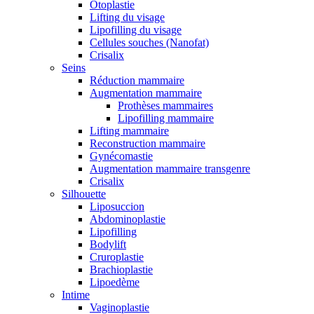
Otoplastie
Lifting du visage
Lipofilling du visage
Cellules souches (Nanofat)
Crisalix
Seins
Réduction mammaire
Augmentation mammaire
Prothèses mammaires
Lipofilling mammaire
Lifting mammaire
Reconstruction mammaire
Gynécomastie
Augmentation mammaire transgenre
Crisalix
Silhouette
Liposuccion
Abdominoplastie
Lipofilling
Bodylift
Cruroplastie
Brachioplastie
Lipoedème
Intime
Vaginoplastie