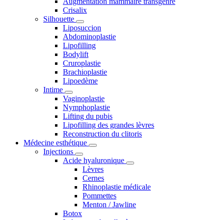
Augmentation mammaire transgenre
Crisalix
Silhouette
Liposuccion
Abdominoplastie
Lipofilling
Bodylift
Cruroplastie
Brachioplastie
Lipoedème
Intime
Vaginoplastie
Nymphoplastie
Lifting du pubis
Lipofilling des grandes lèvres
Reconstruction du clitoris
Médecine esthétique
Injections
Acide hyaluronique
Lèvres
Cernes
Rhinoplastie médicale
Pommettes
Menton / Jawline
Botox