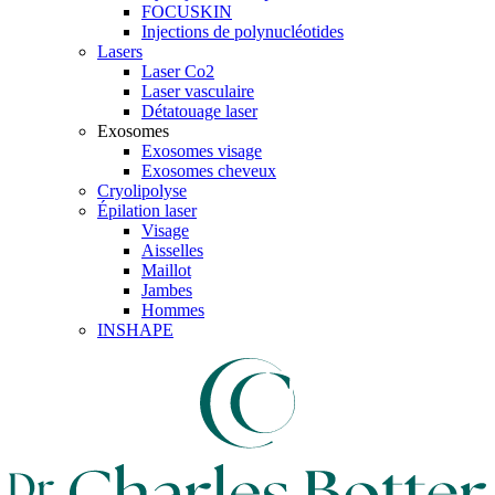
FOCUSKIN
Injections de polynucléotides
Lasers
Laser Co2
Laser vasculaire
Détatouage laser
Exosomes
Exosomes visage
Exosomes cheveux
Cryolipolyse
Épilation laser
Visage
Aisselles
Maillot
Jambes
Hommes
INSHAPE