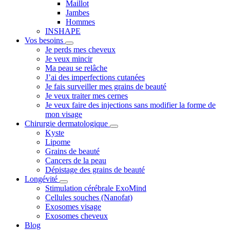
Maillot
Jambes
Hommes
INSHAPE
Vos besoins
Je perds mes cheveux
Je veux mincir
Ma peau se relâche
J’ai des imperfections cutanées
Je fais surveiller mes grains de beauté
Je veux traiter mes cernes
Je veux faire des injections sans modifier la forme de
mon visage
Chirurgie dermatologique
Kyste
Lipome
Grains de beauté
Cancers de la peau
Dépistage des grains de beauté
Longévité
Stimulation cérébrale ExoMind
Cellules souches (Nanofat)
Exosomes visage
Exosomes cheveux
Blog