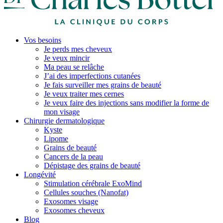
Vos besoins
Je perds mes cheveux
Je veux mincir
Ma peau se relâche
J’ai des imperfections cutanées
Je fais surveiller mes grains de beauté
Je veux traiter mes cernes
Je veux faire des injections sans modifier la forme de
mon visage
Chirurgie dermatologique
Kyste
Lipome
Grains de beauté
Cancers de la peau
Dépistage des grains de beauté
Longévité
Stimulation cérébrale ExoMind
Cellules souches (Nanofat)
Exosomes visage
Exosomes cheveux
Blog