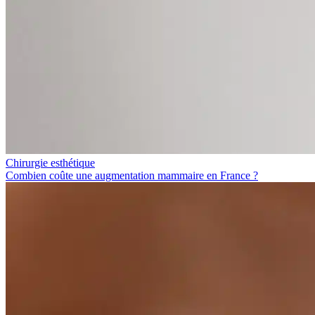
Chirurgie esthétique
Combien coûte une augmentation mammaire en France ?