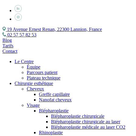
19 Avenue Ernest Renan, 22300 Lannion, France
02 57 57 82 53
Blog
Tarifs
Contact
Le Centre
Équipe
Parcours patient
Plateau technique
Chirurgie esthétique
Cheveux
Greffe capillaire
Nanofat cheveux
Visage
Blépharoplastie
Blépharoplastie chirurgicale
Blépharoplastie chirurgicale au laser
Blépharoplastie médicale au laser CO2
Rhinoplastie