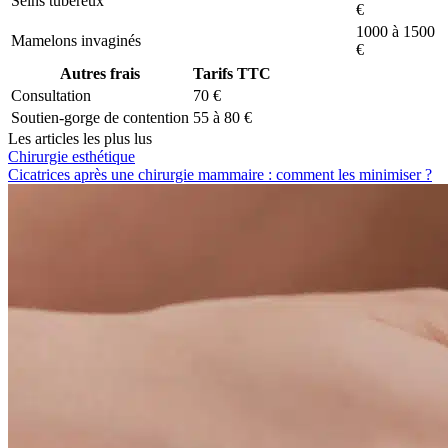
Seins tubéreux
€
1000 à 1500
Mamelons invaginés
€
Autres frais
Tarifs TTC
Consultation
70 €
Soutien-gorge de contention
55 à 80 €
Les articles les plus lus
Chirurgie esthétique
Cicatrices après une chirurgie mammaire : comment les minimiser ?