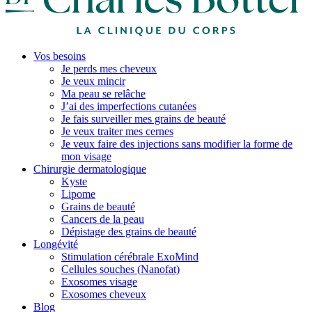
Vos besoins
Je perds mes cheveux
Je veux mincir
Ma peau se relâche
J’ai des imperfections cutanées
Je fais surveiller mes grains de beauté
Je veux traiter mes cernes
Je veux faire des injections sans modifier la forme de
mon visage
Chirurgie dermatologique
Kyste
Lipome
Grains de beauté
Cancers de la peau
Dépistage des grains de beauté
Longévité
Stimulation cérébrale ExoMind
Cellules souches (Nanofat)
Exosomes visage
Exosomes cheveux
Blog