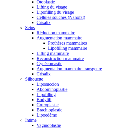
Otoplastie
Lifting du visage
Lipofilling du visage
Cellules souches (Nanofat)
Crisalix
Seins
Réduction mammaire
Augmentation mammaire
Prothèses mammaires
Lipofilling mammaire
Lifting mammaire
Reconstruction mammaire
Gynécomastie
Augmentation mammaire transgenre
Crisalix
Silhouette
Liposuccion
Abdominoplastie
Lipofilling
Bodylift
Cruroplastie
Brachioplastie
Lipoedème
Intime
Vaginoplastie