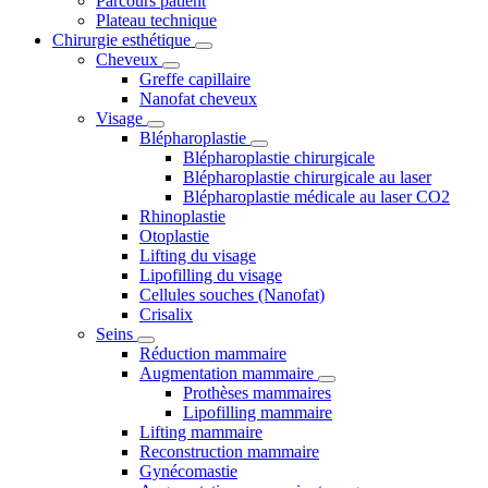
Parcours patient
Plateau technique
Chirurgie esthétique
Cheveux
Greffe capillaire
Nanofat cheveux
Visage
Blépharoplastie
Blépharoplastie chirurgicale
Blépharoplastie chirurgicale au laser
Blépharoplastie médicale au laser CO2
Rhinoplastie
Otoplastie
Lifting du visage
Lipofilling du visage
Cellules souches (Nanofat)
Crisalix
Seins
Réduction mammaire
Augmentation mammaire
Prothèses mammaires
Lipofilling mammaire
Lifting mammaire
Reconstruction mammaire
Gynécomastie