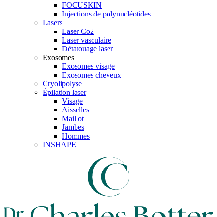
FOCUSKIN
Injections de polynucléotides
Lasers
Laser Co2
Laser vasculaire
Détatouage laser
Exosomes
Exosomes visage
Exosomes cheveux
Cryolipolyse
Épilation laser
Visage
Aisselles
Maillot
Jambes
Hommes
INSHAPE