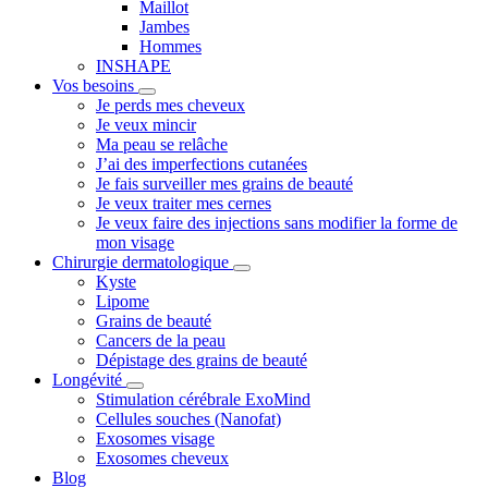
Maillot
Jambes
Hommes
INSHAPE
Vos besoins
Je perds mes cheveux
Je veux mincir
Ma peau se relâche
J’ai des imperfections cutanées
Je fais surveiller mes grains de beauté
Je veux traiter mes cernes
Je veux faire des injections sans modifier la forme de
mon visage
Chirurgie dermatologique
Kyste
Lipome
Grains de beauté
Cancers de la peau
Dépistage des grains de beauté
Longévité
Stimulation cérébrale ExoMind
Cellules souches (Nanofat)
Exosomes visage
Exosomes cheveux
Blog