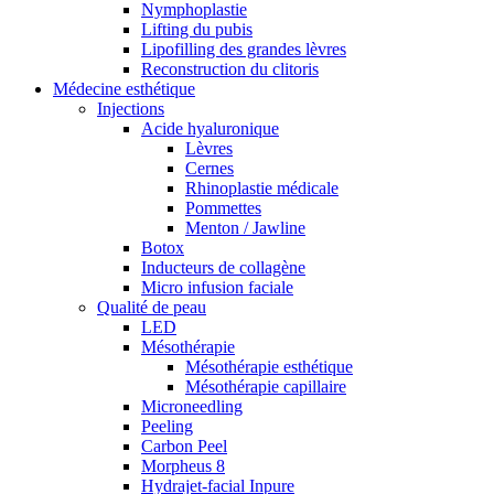
Nymphoplastie
Lifting du pubis
Lipofilling des grandes lèvres
Reconstruction du clitoris
Médecine esthétique
Injections
Acide hyaluronique
Lèvres
Cernes
Rhinoplastie médicale
Pommettes
Menton / Jawline
Botox
Inducteurs de collagène
Micro infusion faciale
Qualité de peau
LED
Mésothérapie
Mésothérapie esthétique
Mésothérapie capillaire
Microneedling
Peeling
Carbon Peel
Morpheus 8
Hydrajet-facial Inpure