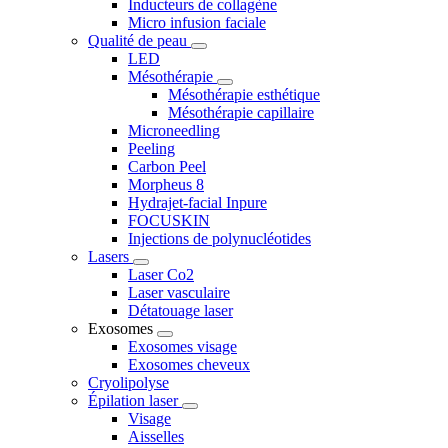
Inducteurs de collagène
Micro infusion faciale
Qualité de peau
LED
Mésothérapie
Mésothérapie esthétique
Mésothérapie capillaire
Microneedling
Peeling
Carbon Peel
Morpheus 8
Hydrajet-facial Inpure
FOCUSKIN
Injections de polynucléotides
Lasers
Laser Co2
Laser vasculaire
Détatouage laser
Exosomes
Exosomes visage
Exosomes cheveux
Cryolipolyse
Épilation laser
Visage
Aisselles