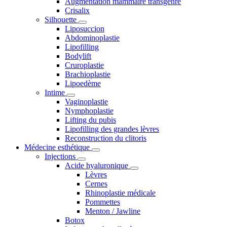
Augmentation mammaire transgenre
Crisalix
Silhouette
Liposuccion
Abdominoplastie
Lipofilling
Bodylift
Cruroplastie
Brachioplastie
Lipoedème
Intime
Vaginoplastie
Nymphoplastie
Lifting du pubis
Lipofilling des grandes lèvres
Reconstruction du clitoris
Médecine esthétique
Injections
Acide hyaluronique
Lèvres
Cernes
Rhinoplastie médicale
Pommettes
Menton / Jawline
Botox