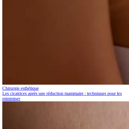
Chirurgie esthétique
Les cicatrices après une réduction mammaire : techniques pour les
minimiser