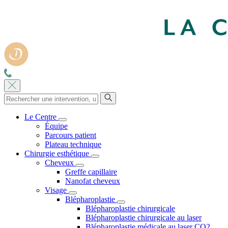
Le Centre
Équipe
Parcours patient
Plateau technique
Chirurgie esthétique
Cheveux
Greffe capillaire
Nanofat cheveux
Visage
Blépharoplastie
Blépharoplastie chirurgicale
Blépharoplastie chirurgicale au laser
Blépharoplastie médicale au laser CO2