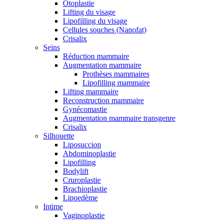
Otoplastie
Lifting du visage
Lipofilling du visage
Cellules souches (Nanofat)
Crisalix
Seins
Réduction mammaire
Augmentation mammaire
Prothèses mammaires
Lipofilling mammaire
Lifting mammaire
Reconstruction mammaire
Gynécomastie
Augmentation mammaire transgenre
Crisalix
Silhouette
Liposuccion
Abdominoplastie
Lipofilling
Bodylift
Cruroplastie
Brachioplastie
Lipoedème
Intime
Vaginoplastie