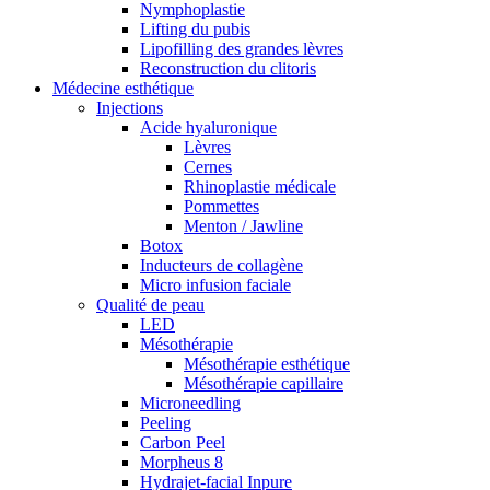
Nymphoplastie
Lifting du pubis
Lipofilling des grandes lèvres
Reconstruction du clitoris
Médecine esthétique
Injections
Acide hyaluronique
Lèvres
Cernes
Rhinoplastie médicale
Pommettes
Menton / Jawline
Botox
Inducteurs de collagène
Micro infusion faciale
Qualité de peau
LED
Mésothérapie
Mésothérapie esthétique
Mésothérapie capillaire
Microneedling
Peeling
Carbon Peel
Morpheus 8
Hydrajet-facial Inpure