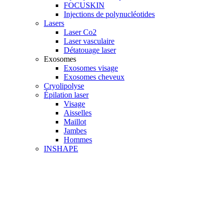
FOCUSKIN
Injections de polynucléotides
Lasers
Laser Co2
Laser vasculaire
Détatouage laser
Exosomes
Exosomes visage
Exosomes cheveux
Cryolipolyse
Épilation laser
Visage
Aisselles
Maillot
Jambes
Hommes
INSHAPE