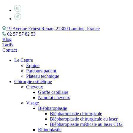
19 Avenue Ernest Renan, 22300 Lannion, France
02 57 57 82 53
Blog
Tarifs
Contact
Le Centre
Équipe
Parcours patient
Plateau technique
Chirurgie esthétique
Cheveux
Greffe capillaire
Nanofat cheveux
Visage
Blépharoplastie
Blépharoplastie chirurgicale
Blépharoplastie chirurgicale au laser
Blépharoplastie médicale au laser CO2
Rhinoplastie