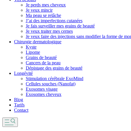
Je perds mes cheveux
Je veux mincir
Ma peau se relâche
J’ai des imperfections cutanées
Je fais surveiller mes grains de beauté
Je veux traiter mes cernes
Je veux faire des injections sans modifier la forme de mo
Chirurgie dermatologique
Kyste
Lipome
Grains de beauté
Cancers de la peau
Dépistage des grains de beauté
Longévité
Stimulation cérébrale ExoMind
Cellules souches (Nanofat)
Exosomes visage
Exosomes cheveux
Blog
Tarifs
Contact