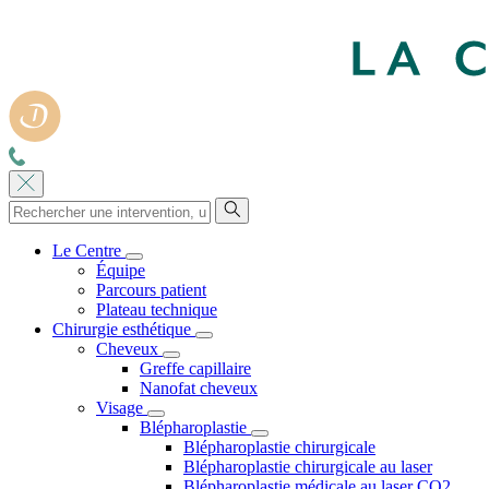
Le Centre
Équipe
Parcours patient
Plateau technique
Chirurgie esthétique
Cheveux
Greffe capillaire
Nanofat cheveux
Visage
Blépharoplastie
Blépharoplastie chirurgicale
Blépharoplastie chirurgicale au laser
Blépharoplastie médicale au laser CO2