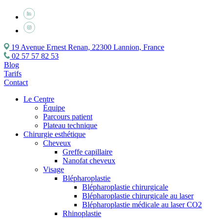
19 Avenue Ernest Renan, 22300 Lannion, France
02 57 57 82 53
Blog
Tarifs
Contact
Le Centre
Équipe
Parcours patient
Plateau technique
Chirurgie esthétique
Cheveux
Greffe capillaire
Nanofat cheveux
Visage
Blépharoplastie
Blépharoplastie chirurgicale
Blépharoplastie chirurgicale au laser
Blépharoplastie médicale au laser CO2
Rhinoplastie