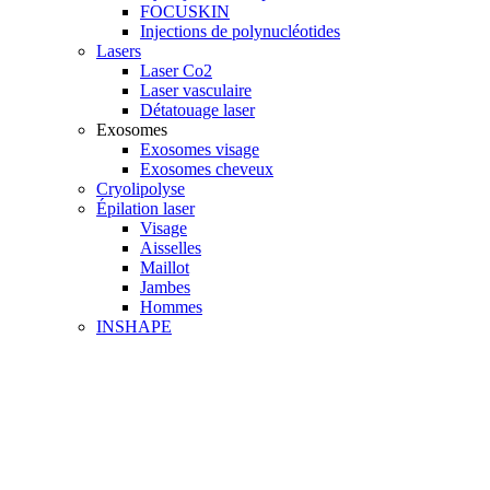
FOCUSKIN
Injections de polynucléotides
Lasers
Laser Co2
Laser vasculaire
Détatouage laser
Exosomes
Exosomes visage
Exosomes cheveux
Cryolipolyse
Épilation laser
Visage
Aisselles
Maillot
Jambes
Hommes
INSHAPE