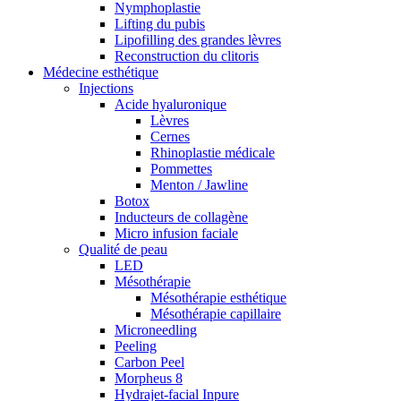
Nymphoplastie
Lifting du pubis
Lipofilling des grandes lèvres
Reconstruction du clitoris
Médecine esthétique
Injections
Acide hyaluronique
Lèvres
Cernes
Rhinoplastie médicale
Pommettes
Menton / Jawline
Botox
Inducteurs de collagène
Micro infusion faciale
Qualité de peau
LED
Mésothérapie
Mésothérapie esthétique
Mésothérapie capillaire
Microneedling
Peeling
Carbon Peel
Morpheus 8
Hydrajet-facial Inpure