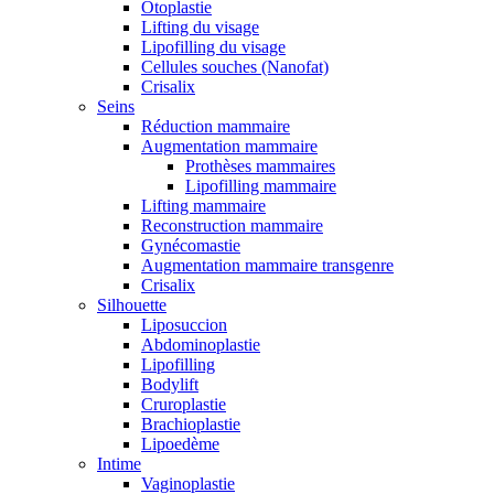
Otoplastie
Lifting du visage
Lipofilling du visage
Cellules souches (Nanofat)
Crisalix
Seins
Réduction mammaire
Augmentation mammaire
Prothèses mammaires
Lipofilling mammaire
Lifting mammaire
Reconstruction mammaire
Gynécomastie
Augmentation mammaire transgenre
Crisalix
Silhouette
Liposuccion
Abdominoplastie
Lipofilling
Bodylift
Cruroplastie
Brachioplastie
Lipoedème
Intime
Vaginoplastie