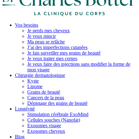
Vos besoins
Je perds mes cheveux
Je veux mincir
Ma peau se relâche
J’ai des imperfections cutanées
Je fais surveiller mes grains de beauté
Je veux traiter mes cernes
Je veux faire des injections sans modifier la forme de
mon visage
Chirurgie dermatologique
Kyste
Lipome
Grains de beauté
Cancers de la peau
Dépistage des grains de beauté
Longévité
Stimulation cérébrale ExoMind
Cellules souches (Nanofat)
Exosomes visage
Exosomes cheveux
Blog