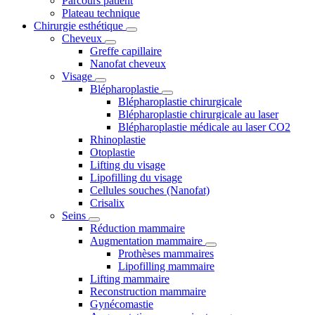
Parcours patient
Plateau technique
Chirurgie esthétique
Cheveux
Greffe capillaire
Nanofat cheveux
Visage
Blépharoplastie
Blépharoplastie chirurgicale
Blépharoplastie chirurgicale au laser
Blépharoplastie médicale au laser CO2
Rhinoplastie
Otoplastie
Lifting du visage
Lipofilling du visage
Cellules souches (Nanofat)
Crisalix
Seins
Réduction mammaire
Augmentation mammaire
Prothèses mammaires
Lipofilling mammaire
Lifting mammaire
Reconstruction mammaire
Gynécomastie