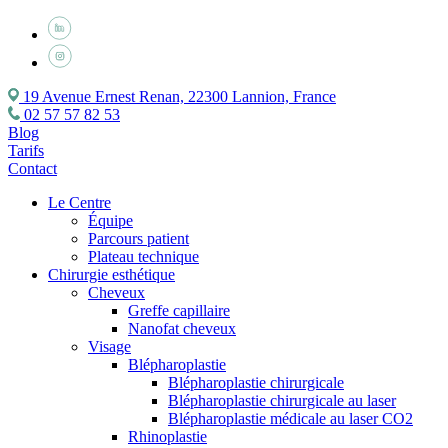
19 Avenue Ernest Renan, 22300 Lannion, France
02 57 57 82 53
Blog
Tarifs
Contact
Le Centre
Équipe
Parcours patient
Plateau technique
Chirurgie esthétique
Cheveux
Greffe capillaire
Nanofat cheveux
Visage
Blépharoplastie
Blépharoplastie chirurgicale
Blépharoplastie chirurgicale au laser
Blépharoplastie médicale au laser CO2
Rhinoplastie