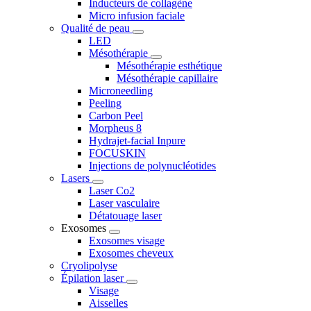
Inducteurs de collagène
Micro infusion faciale
Qualité de peau
LED
Mésothérapie
Mésothérapie esthétique
Mésothérapie capillaire
Microneedling
Peeling
Carbon Peel
Morpheus 8
Hydrajet-facial Inpure
FOCUSKIN
Injections de polynucléotides
Lasers
Laser Co2
Laser vasculaire
Détatouage laser
Exosomes
Exosomes visage
Exosomes cheveux
Cryolipolyse
Épilation laser
Visage
Aisselles