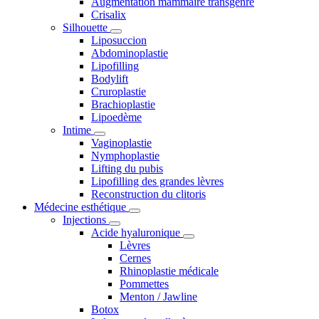
Augmentation mammaire transgenre
Crisalix
Silhouette
Liposuccion
Abdominoplastie
Lipofilling
Bodylift
Cruroplastie
Brachioplastie
Lipoedème
Intime
Vaginoplastie
Nymphoplastie
Lifting du pubis
Lipofilling des grandes lèvres
Reconstruction du clitoris
Médecine esthétique
Injections
Acide hyaluronique
Lèvres
Cernes
Rhinoplastie médicale
Pommettes
Menton / Jawline
Botox