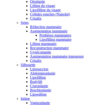
Otoplastie
Lifting du visage
Lipofilling du visage
Cellules souches (Nanofat)
Crisalix
Seins
Réduction mammaire
Augmentation mammaire
Prothèses mammaires
Lipofilling mammaire
Lifting mammaire
Reconstruction mammaire
Gynécomastie
Augmentation mammaire transgenre
Crisalix
Silhouette
Liposuccion
Abdominoplastie
Lipofilling
Bodylift
Cruroplastie
Brachioplastie
Lipoedème
Intime
Vaginoplastie