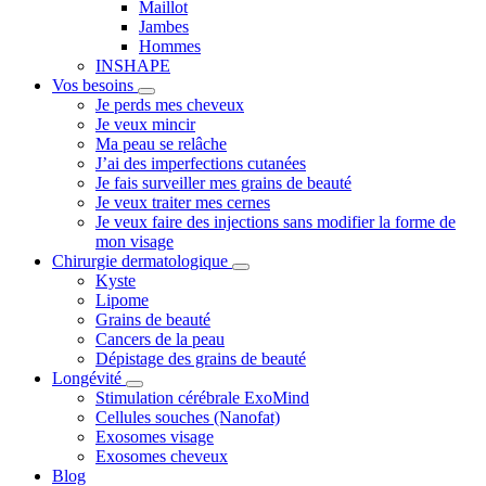
Maillot
Jambes
Hommes
INSHAPE
Vos besoins
Je perds mes cheveux
Je veux mincir
Ma peau se relâche
J’ai des imperfections cutanées
Je fais surveiller mes grains de beauté
Je veux traiter mes cernes
Je veux faire des injections sans modifier la forme de
mon visage
Chirurgie dermatologique
Kyste
Lipome
Grains de beauté
Cancers de la peau
Dépistage des grains de beauté
Longévité
Stimulation cérébrale ExoMind
Cellules souches (Nanofat)
Exosomes visage
Exosomes cheveux
Blog