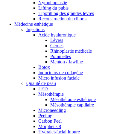
Nymphoplastie
Lifting du pubis
Lipofilling des grandes lèvres
Reconstruction du clitoris
Médecine esthétique
Injections
Acide hyaluronique
Lèvres
Cernes
Rhinoplastie médicale
Pommettes
Menton / Jawline
Botox
Inducteurs de collagène
Micro infusion faciale
Qualité de peau
LED
Mésothérapie
Mésothérapie esthétique
Mésothérapie capillaire
Microneedling
Peeling
Carbon Peel
Morpheus 8
Hydrajet-facial Inpure