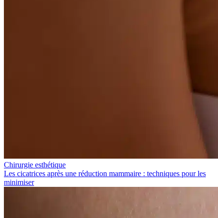
Chirurgie esthétique
Les cicatrices après une réduction mammaire : techniques pour les
minimiser