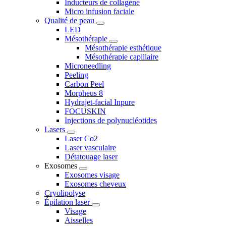
Inducteurs de collagène
Micro infusion faciale
Qualité de peau
LED
Mésothérapie
Mésothérapie esthétique
Mésothérapie capillaire
Microneedling
Peeling
Carbon Peel
Morpheus 8
Hydrajet-facial Inpure
FOCUSKIN
Injections de polynucléotides
Lasers
Laser Co2
Laser vasculaire
Détatouage laser
Exosomes
Exosomes visage
Exosomes cheveux
Cryolipolyse
Épilation laser
Visage
Aisselles