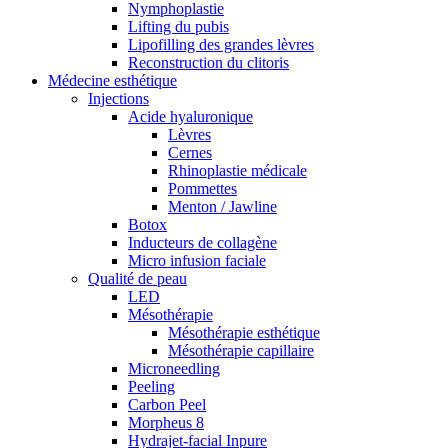
Nymphoplastie
Lifting du pubis
Lipofilling des grandes lèvres
Reconstruction du clitoris
Médecine esthétique
Injections
Acide hyaluronique
Lèvres
Cernes
Rhinoplastie médicale
Pommettes
Menton / Jawline
Botox
Inducteurs de collagène
Micro infusion faciale
Qualité de peau
LED
Mésothérapie
Mésothérapie esthétique
Mésothérapie capillaire
Microneedling
Peeling
Carbon Peel
Morpheus 8
Hydrajet-facial Inpure