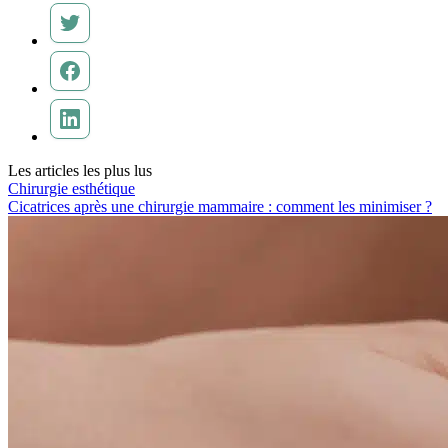
Les articles les plus lus
Chirurgie esthétique
Cicatrices après une chirurgie mammaire : comment les minimiser ?