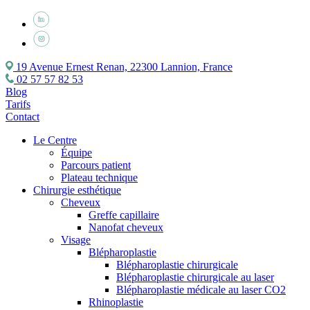
19 Avenue Ernest Renan, 22300 Lannion, France
02 57 57 82 53
Blog
Tarifs
Contact
Le Centre
Équipe
Parcours patient
Plateau technique
Chirurgie esthétique
Cheveux
Greffe capillaire
Nanofat cheveux
Visage
Blépharoplastie
Blépharoplastie chirurgicale
Blépharoplastie chirurgicale au laser
Blépharoplastie médicale au laser CO2
Rhinoplastie