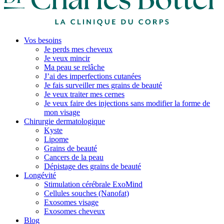
Vos besoins
Je perds mes cheveux
Je veux mincir
Ma peau se relâche
J’ai des imperfections cutanées
Je fais surveiller mes grains de beauté
Je veux traiter mes cernes
Je veux faire des injections sans modifier la forme de
mon visage
Chirurgie dermatologique
Kyste
Lipome
Grains de beauté
Cancers de la peau
Dépistage des grains de beauté
Longévité
Stimulation cérébrale ExoMind
Cellules souches (Nanofat)
Exosomes visage
Exosomes cheveux
Blog