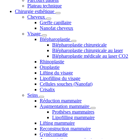
Parcours patient
Plateau technique
Chirurgie esthétique
Cheveux
Greffe capillaire
Nanofat cheveux
Visage
Blépharoplastie
Blépharoplastie chirurgicale
Blépharoplastie chirurgicale au laser
Blépharoplastie médicale au laser CO2
Rhinoplastie
Otoplastie
Lifting du visage
Lipofilling du visage
Cellules souches (Nanofat)
Crisalix
Seins
Réduction mammaire
Augmentation mammaire
Prothèses mammaires
Lipofilling mammaire
Lifting mammaire
Reconstruction mammaire
Gynécomastie