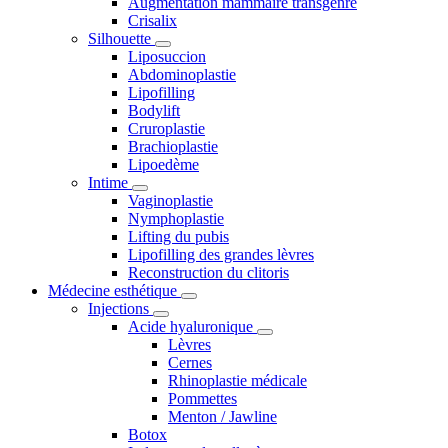
Augmentation mammaire transgenre
Crisalix
Silhouette
Liposuccion
Abdominoplastie
Lipofilling
Bodylift
Cruroplastie
Brachioplastie
Lipoedème
Intime
Vaginoplastie
Nymphoplastie
Lifting du pubis
Lipofilling des grandes lèvres
Reconstruction du clitoris
Médecine esthétique
Injections
Acide hyaluronique
Lèvres
Cernes
Rhinoplastie médicale
Pommettes
Menton / Jawline
Botox