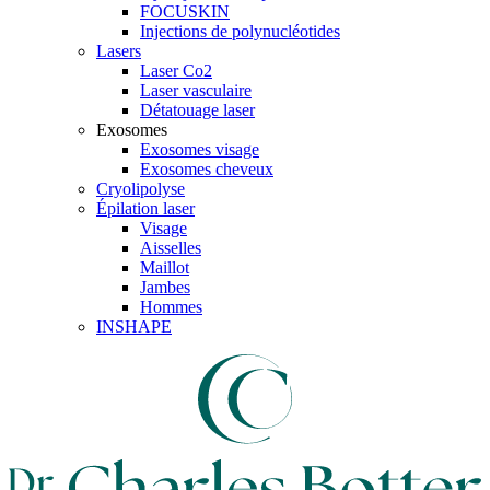
FOCUSKIN
Injections de polynucléotides
Lasers
Laser Co2
Laser vasculaire
Détatouage laser
Exosomes
Exosomes visage
Exosomes cheveux
Cryolipolyse
Épilation laser
Visage
Aisselles
Maillot
Jambes
Hommes
INSHAPE