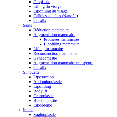
Otoplastie
Lifting du visage
Lipofilling du visage
Cellules souches (Nanofat)
Crisalix
Seins
Réduction mammaire
Augmentation mammaire
Prothèses mammaires
Lipofilling mammaire
Lifting mammaire
Reconstruction mammaire
Gynécomastie
Augmentation mammaire transgenre
Crisalix
Silhouette
Liposuccion
Abdominoplastie
Lipofilling
Bodylift
Cruroplastie
Brachioplastie
Lipoedème
Intime
Vaginoplastie