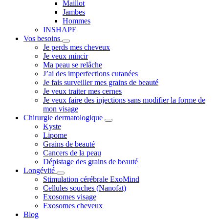
Maillot
Jambes
Hommes
INSHAPE
Vos besoins
Je perds mes cheveux
Je veux mincir
Ma peau se relâche
J’ai des imperfections cutanées
Je fais surveiller mes grains de beauté
Je veux traiter mes cernes
Je veux faire des injections sans modifier la forme de
mon visage
Chirurgie dermatologique
Kyste
Lipome
Grains de beauté
Cancers de la peau
Dépistage des grains de beauté
Longévité
Stimulation cérébrale ExoMind
Cellules souches (Nanofat)
Exosomes visage
Exosomes cheveux
Blog