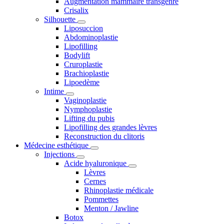
Augmentation mammaire transgenre
Crisalix
Silhouette
Liposuccion
Abdominoplastie
Lipofilling
Bodylift
Cruroplastie
Brachioplastie
Lipoedème
Intime
Vaginoplastie
Nymphoplastie
Lifting du pubis
Lipofilling des grandes lèvres
Reconstruction du clitoris
Médecine esthétique
Injections
Acide hyaluronique
Lèvres
Cernes
Rhinoplastie médicale
Pommettes
Menton / Jawline
Botox