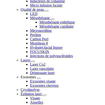
Inducteurs de collagène
Micro infusion faciale
Qualité de peau
LED
Mésothérapie
Mésothérapie esthétique
Mésothérapie capillaire
Microneedling
Peeling
Carbon Peel
Morpheus 8
Hydrajet-facial Inpure
FOCUSKIN
Injections de polynucléotides
Lasers
Laser Co2
Laser vasculaire
Détatouage laser
Exosomes
Exosomes visage
Exosomes cheveux
Cryolipolyse
Épilation laser
Visage
Aisselles