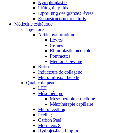
Nymphoplastie
Lifting du pubis
Lipofilling des grandes lèvres
Reconstruction du clitoris
Médecine esthétique
Injections
Acide hyaluronique
Lèvres
Cernes
Rhinoplastie médicale
Pommettes
Menton / Jawline
Botox
Inducteurs de collagène
Micro infusion faciale
Qualité de peau
LED
Mésothérapie
Mésothérapie esthétique
Mésothérapie capillaire
Microneedling
Peeling
Carbon Peel
Morpheus 8
Hydrajet-facial Inpure