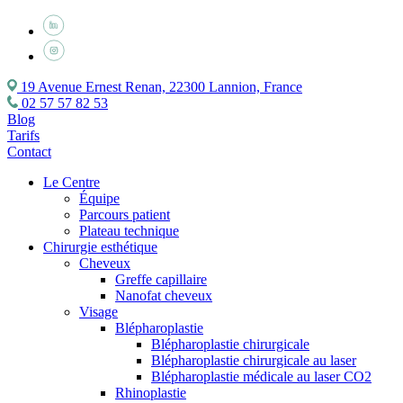
19 Avenue Ernest Renan, 22300 Lannion, France
02 57 57 82 53
Blog
Tarifs
Contact
Le Centre
Équipe
Parcours patient
Plateau technique
Chirurgie esthétique
Cheveux
Greffe capillaire
Nanofat cheveux
Visage
Blépharoplastie
Blépharoplastie chirurgicale
Blépharoplastie chirurgicale au laser
Blépharoplastie médicale au laser CO2
Rhinoplastie