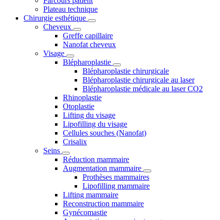
Parcours patient
Plateau technique
Chirurgie esthétique
Cheveux
Greffe capillaire
Nanofat cheveux
Visage
Blépharoplastie
Blépharoplastie chirurgicale
Blépharoplastie chirurgicale au laser
Blépharoplastie médicale au laser CO2
Rhinoplastie
Otoplastie
Lifting du visage
Lipofilling du visage
Cellules souches (Nanofat)
Crisalix
Seins
Réduction mammaire
Augmentation mammaire
Prothèses mammaires
Lipofilling mammaire
Lifting mammaire
Reconstruction mammaire
Gynécomastie