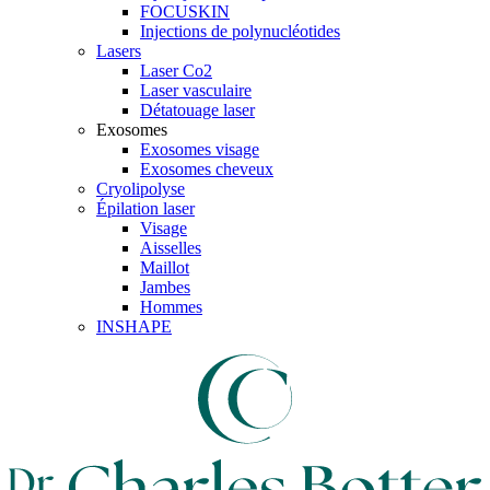
FOCUSKIN
Injections de polynucléotides
Lasers
Laser Co2
Laser vasculaire
Détatouage laser
Exosomes
Exosomes visage
Exosomes cheveux
Cryolipolyse
Épilation laser
Visage
Aisselles
Maillot
Jambes
Hommes
INSHAPE