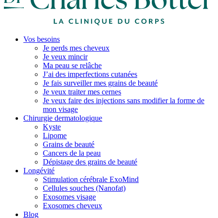
Vos besoins
Je perds mes cheveux
Je veux mincir
Ma peau se relâche
J’ai des imperfections cutanées
Je fais surveiller mes grains de beauté
Je veux traiter mes cernes
Je veux faire des injections sans modifier la forme de
mon visage
Chirurgie dermatologique
Kyste
Lipome
Grains de beauté
Cancers de la peau
Dépistage des grains de beauté
Longévité
Stimulation cérébrale ExoMind
Cellules souches (Nanofat)
Exosomes visage
Exosomes cheveux
Blog