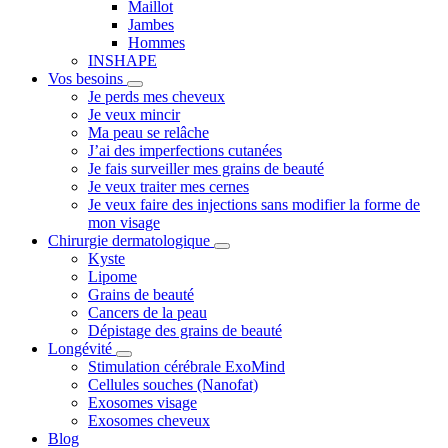
Maillot
Jambes
Hommes
INSHAPE
Vos besoins
Je perds mes cheveux
Je veux mincir
Ma peau se relâche
J’ai des imperfections cutanées
Je fais surveiller mes grains de beauté
Je veux traiter mes cernes
Je veux faire des injections sans modifier la forme de
mon visage
Chirurgie dermatologique
Kyste
Lipome
Grains de beauté
Cancers de la peau
Dépistage des grains de beauté
Longévité
Stimulation cérébrale ExoMind
Cellules souches (Nanofat)
Exosomes visage
Exosomes cheveux
Blog