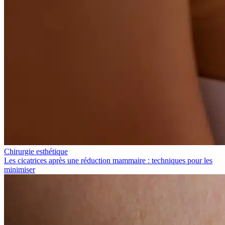
Chirurgie esthétique
Les cicatrices après une réduction mammaire : techniques pour les
minimiser