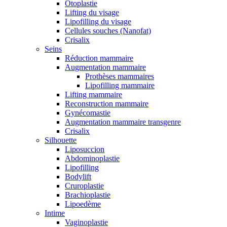
Otoplastie
Lifting du visage
Lipofilling du visage
Cellules souches (Nanofat)
Crisalix
Seins
Réduction mammaire
Augmentation mammaire
Prothèses mammaires
Lipofilling mammaire
Lifting mammaire
Reconstruction mammaire
Gynécomastie
Augmentation mammaire transgenre
Crisalix
Silhouette
Liposuccion
Abdominoplastie
Lipofilling
Bodylift
Cruroplastie
Brachioplastie
Lipoedème
Intime
Vaginoplastie